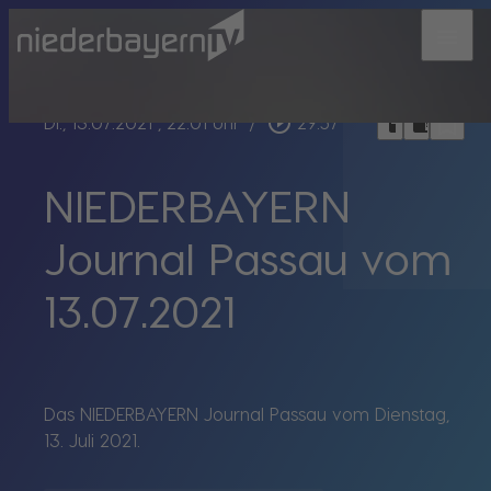
menu
bookmark_border
play_circle_outline
headphones
chrome_reader_mode
Di., 13.07.2021
, 22:01 Uhr
/
29:57
NIEDERBAYERN
Journal Passau vom
13.07.2021
Das NIEDERBAYERN Journal Passau vom Dienstag,
13. Juli 2021.