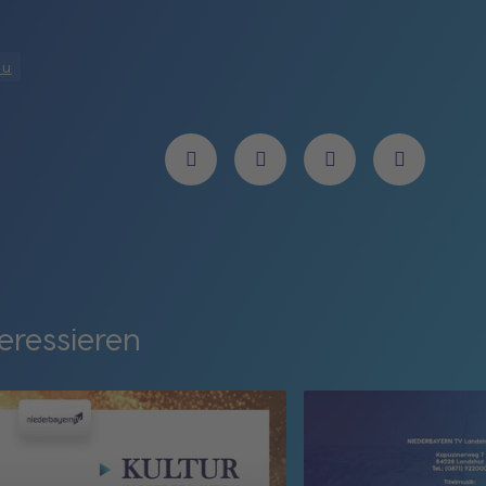
au
eressieren