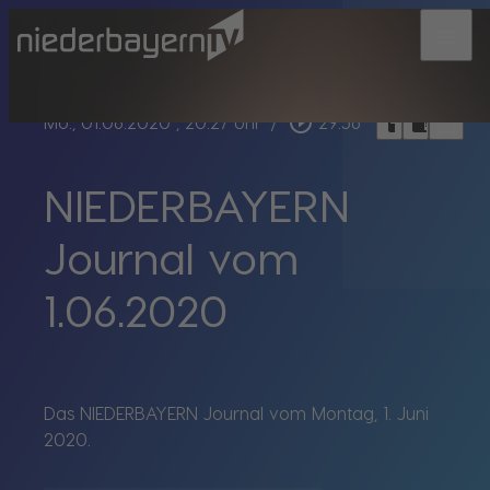
menu
bookmark_border
play_circle_outline
headphones
chrome_reader_mode
Mo., 01.06.2020
, 20:27 Uhr
/
29:56
NIEDERBAYERN
Journal vom
1.06.2020
Das NIEDERBAYERN Journal vom Montag, 1. Juni
2020.