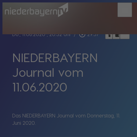
menu
bookmark_border
play_circle_outline
headphones
chrome_reader_mode
Do., 11.06.2020
, 20:32 Uhr
/
29:57
NIEDERBAYERN
Journal vom
11.06.2020
Das NIEDERBAYERN Journal vom Donnerstag, 11.
Juni 2020.