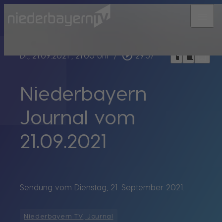
menu
bookmark_border
play_circle_outline
headphones
chrome_reader_mode
Di., 21.09.2021
, 21:00 Uhr
/
29:57
Niederbayern
Journal vom
21.09.2021
Sendung vom Dienstag, 21. September 2021.
Niederbayern TV, Journal