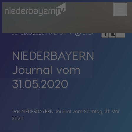
menu
bookmark_border
play_circle_outline
headphones
chrome_reader_mode
So., 31.05.2020
, 19:27 Uhr
/
29:57
NIEDERBAYERN
Journal vom
31.05.2020
Das NIEDERBAYERN Journal vom Sonntag, 31. Mai
2020.