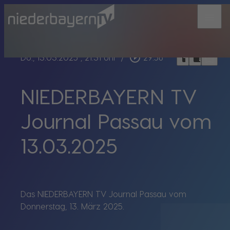
menu
bookmark_border
play_circle_outline
headphones
chrome_reader_mode
Do., 13.03.2025
, 21:31 Uhr
/
29:56
NIEDERBAYERN TV
Journal Passau vom
13.03.2025
Das NIEDERBAYERN TV Journal Passau vom
Donnerstag, 13. März 2025.