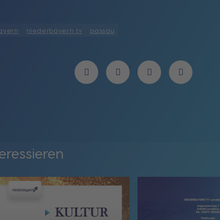
ayern
niederbayern tv
passau
eressieren