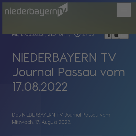
menu
bookmark_border
play_circle_outline
headphones
chrome_reader_mode
Mi., 17.08.2022
, 21:31 Uhr
/
29:56
NIEDERBAYERN TV
Journal Passau vom
17.08.2022
Das NIEDERBAYERN TV Journal Passau vom
Mittwoch, 17. August 2022.