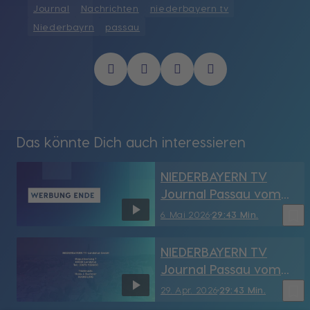
Journal
Nachrichten
niederbayern tv
Niederbayrn
passau
Das könnte Dich auch interessieren
NIEDERBAYERN TV
Journal Passau vom
6.05.2026
bookmark_border
6. Mai 2026
29:43 Min.
NIEDERBAYERN TV
Journal Passau vom
29.04.2026
bookmark_border
29. Apr. 2026
29:43 Min.