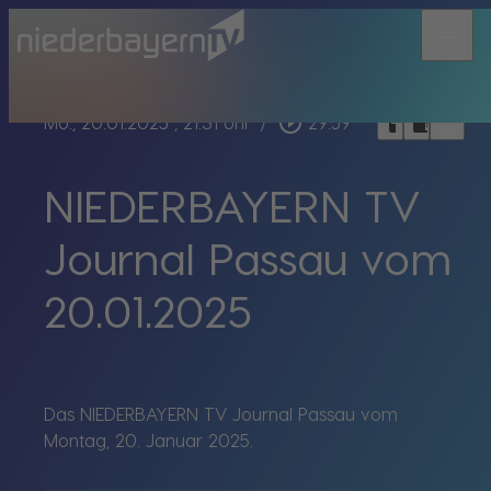
menu
bookmark_border
play_circle_outline
headphones
chrome_reader_mode
Mo., 20.01.2025
, 21:31 Uhr
/
29:59
NIEDERBAYERN TV
Journal Passau vom
20.01.2025
Das NIEDERBAYERN TV Journal Passau vom
Montag, 20. Januar 2025.