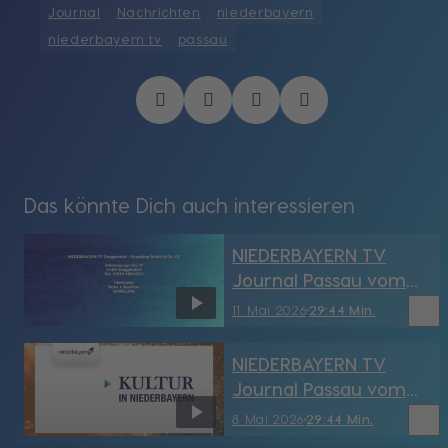
Journal
Nachrichten
niederbayern
niederbayern tv
passau
Das könnte Dich auch interessieren
NIEDERBAYERN TV
Journal Passau vom
11.05.2026
bookmark_border
11. Mai 2026
29:44 Min.
NIEDERBAYERN TV
Journal Passau vom
8.05.2026
bookmark_border
8. Mai 2026
29:44 Min.