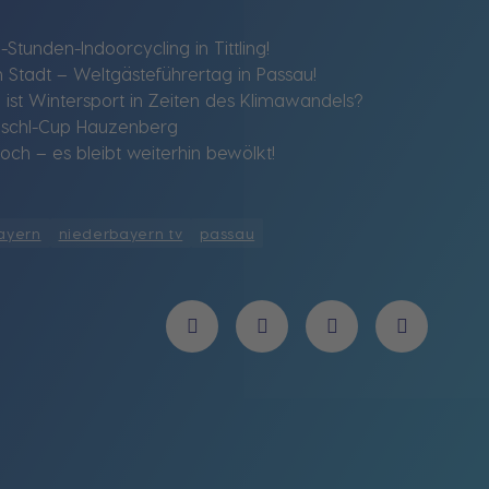
Stunden-Indoorcycling in Tittling!
n Stadt – Weltgästeführertag in Passau!
 ist Wintersport in Zeiten des Klimawandels?
eischl-Cup Hauzenberg
ch – es bleibt weiterhin bewölkt!
ayern
niederbayern tv
passau