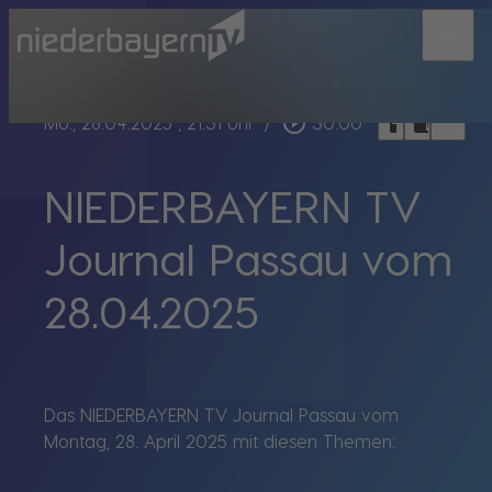
menu
bookmark_border
play_circle_outline
headphones
chrome_reader_mode
Mo., 28.04.2025
, 21:31 Uhr
/
30:00
NIEDERBAYERN TV
Journal Passau vom
28.04.2025
Das NIEDERBAYERN TV Journal Passau vom
Montag, 28. April 2025 mit diesen Themen: