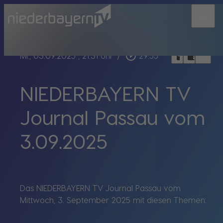
menu
bookmark_border
play_circle_outline
headphones
chrome_reader_mode
Mi., 03.09.2025
, 21:31 Uhr
/
29:55
NIEDERBAYERN TV
Journal Passau vom
3.09.2025
Das NIEDERBAYERN TV Journal Passau vom
Mittwoch, 3. September 2025 mit diesen Themen: