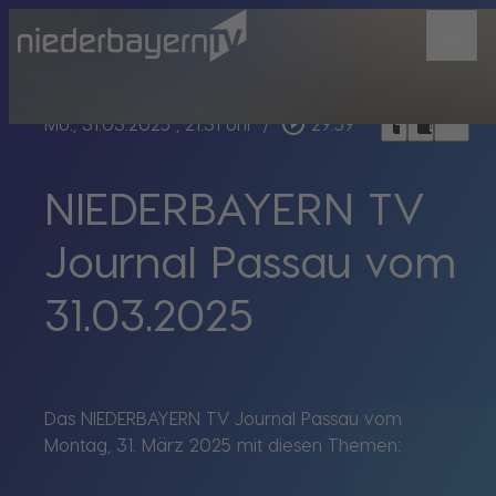
menu
bookmark_border
play_circle_outline
headphones
chrome_reader_mode
Mo., 31.03.2025
, 21:31 Uhr
/
29:59
NIEDERBAYERN TV
Journal Passau vom
31.03.2025
Das NIEDERBAYERN TV Journal Passau vom
Montag, 31. März 2025 mit diesen Themen: