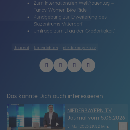
Zum Internationalen Weltfrauentag –
Fancy Women Bike Ride
Kundgebung zur Erweiterung des
Skizentrums Mitterdorf
Umfrage zum „Tag der Großartigkeit“
Journal
Nachrichten
niederbayern tv
Das könnte Dich auch interessieren
NIEDERBAYERN TV
Journal vom 5.05.2026
bookmark_border
5. Mai 2026
29:52 Min.