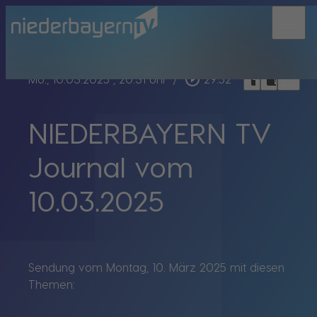
menu
bookmark_border
play_circle_outline
headphones
chrome_reader_mode
Mo., 10.03.2025
, 20:31 Uhr
/
29:52
NIEDERBAYERN TV
Journal vom
10.03.2025
Sendung vom Montag, 10. März 2025 mit diesen
Themen: