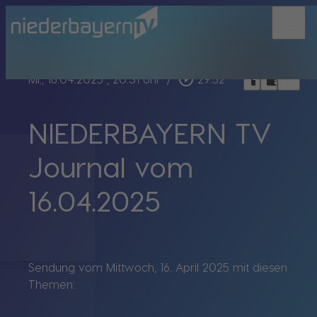
menu
bookmark_border
play_circle_outline
headphones
chrome_reader_mode
Mi., 16.04.2025
, 20:31 Uhr
/
29:52
NIEDERBAYERN TV
Journal vom
16.04.2025
Sendung vom Mittwoch, 16. April 2025 mit diesen
Themen: