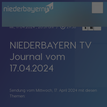
menu
bookmark_border
play_circle_outline
headphones
chrome_reader_mode
Mi., 17.04.2024
, 20:31 Uhr
/
29:56
NIEDERBAYERN TV
Journal vom
17.04.2024
Sendung vom Mittwoch, 17. April 2024 mit diesen
Themen: