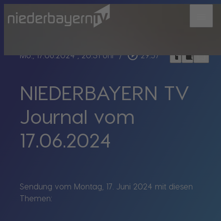
menu
bookmark_border
play_circle_outline
headphones
chrome_reader_mode
Mo., 17.06.2024
, 20:31 Uhr
/
29:57
NIEDERBAYERN TV
Journal vom
17.06.2024
Sendung vom Montag, 17. Juni 2024 mit diesen
Themen: