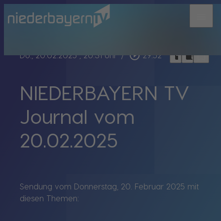
menu
bookmark_border
play_circle_outline
headphones
chrome_reader_mode
Do., 20.02.2025
, 20:31 Uhr
/
29:52
NIEDERBAYERN TV
Journal vom
20.02.2025
Sendung vom Donnerstag, 20. Februar 2025 mit
diesen Themen: