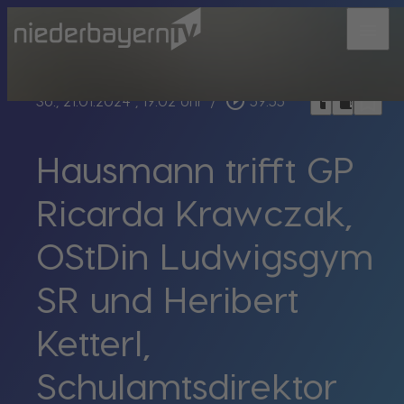
menu
bookmark_border
play_circle_outline
headphones
chrome_reader_mode
So., 21.01.2024
, 19:02 Uhr
/
59:55
Hausmann trifft GP
Ricarda Krawczak,
OStDin Ludwigsgym
SR und Heribert
Ketterl,
Schulamtsdirektor