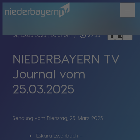
menu
bookmark_border
play_circle_outline
headphones
chrome_reader_mode
Di., 25.03.2025
, 20:31 Uhr
/
29:53
NIEDERBAYERN TV
Journal vom
25.03.2025
Sendung vom Dienstag, 25. März 2025.
Eskara Essenbach –