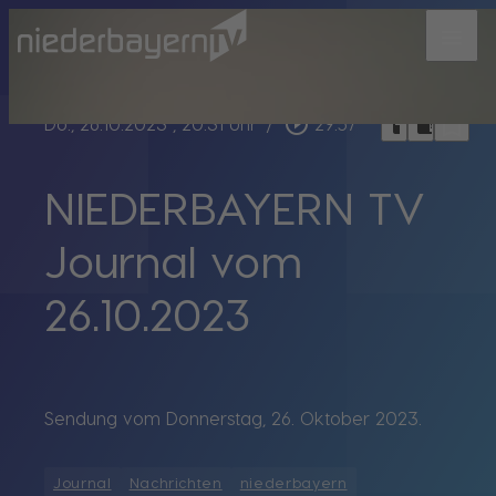
menu
bookmark_border
play_circle_outline
headphones
chrome_reader_mode
Do., 26.10.2023
, 20:31 Uhr
/
29:57
NIEDERBAYERN TV
Journal vom
26.10.2023
Sendung vom Donnerstag, 26. Oktober 2023.
Journal
Nachrichten
niederbayern