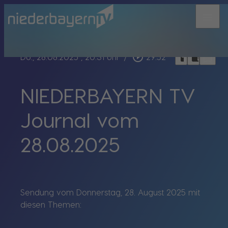
menu
bookmark_border
play_circle_outline
headphones
chrome_reader_mode
Do., 28.08.2025
, 20:31 Uhr
/
29:52
NIEDERBAYERN TV
Journal vom
28.08.2025
Sendung vom Donnerstag, 28. August 2025 mit
diesen Themen: