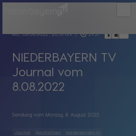
menu
bookmark_border
play_circle_outline
headphones
chrome_reader_mode
Mo., 08.08.2022
, 20:31 Uhr
/
29:57
NIEDERBAYERN TV
Journal vom
8.08.2022
Sendung vom Montag, 8. August 2022.
Journal
Nachrichten
niederbayern tv