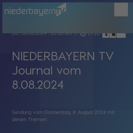
menu
bookmark_border
play_circle_outline
headphones
chrome_reader_mode
Do., 08.08.2024
, 20:30 Uhr
/
29:20
NIEDERBAYERN TV
Journal vom
8.08.2024
Sendung vom Donnerstag, 8. August 2024 mit
diesen Themen: