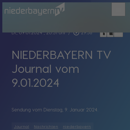
menu
bookmark_border
play_circle_outline
headphones
chrome_reader_mode
Di., 09.01.2024
, 20:31 Uhr
/
29:58
NIEDERBAYERN TV
Journal vom
9.01.2024
Sendung vom Dienstag, 9. Januar 2024.
Journal
Nachrichten
niederbayern