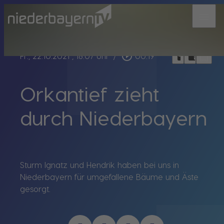
menu
bookmark_border
play_circle_outline
headphones
chrome_reader_mode
Fr., 22.10.2021
, 18:07 Uhr
/
00:19
Orkantief zieht
durch Niederbayern
Sturm Ignatz und Hendrik haben bei uns in
Niederbayern für umgefallene Bäume und Äste
gesorgt.