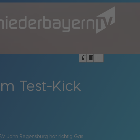
bookmark_border
headphones
chrome_reader_mode
im Test-Kick
SSV Jahn Regensburg hat richtig Gas