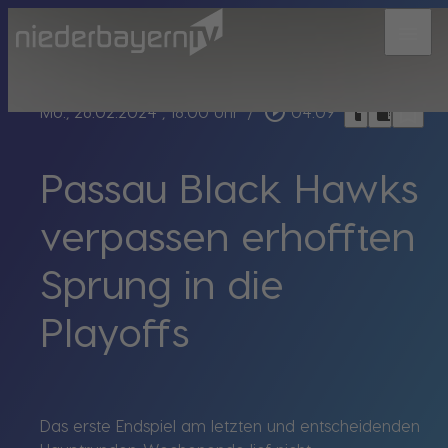
menu
bookmark_border
play_circle_outline
headphones
chrome_reader_mode
Mo., 26.02.2024
, 18:00 Uhr
/
04:09
Passau Black Hawks
verpassen erhofften
Sprung in die
Playoffs
Das erste Endspiel am letzten und entscheidenden