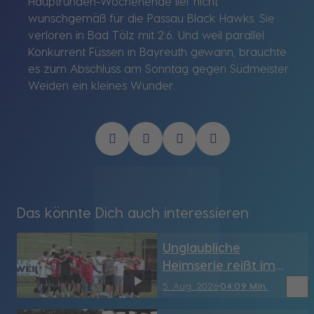
Hauptrunden-Wochenende lief nicht
wunschgemäß für die Passau Black Hawks. Sie
verloren in Bad Tölz mit 2:6. Und weil parallel
Konkurrent Füssen in Bayreuth gewann, brauchte
es zum Abschluss am Sonntag gegen Südmeister
Weiden ein kleines Wunder.
Das könnte Dich auch interessieren
Unglaubliche
Heimserie reißt im
Derby: SV Grainet
bookmark_border
5. Aug. 2026
04:09 Min.
verliert 1:3 gegen den