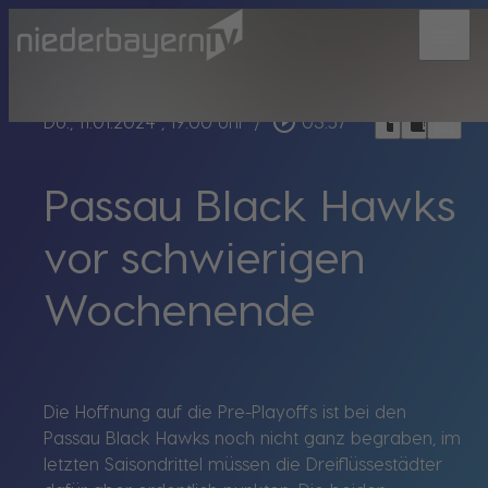
menu
bookmark_border
play_circle_outline
headphones
chrome_reader_mode
Do., 11.01.2024
, 19:00 Uhr
/
03:57
Passau Black Hawks
vor schwierigen
Wochenende
Die Hoffnung auf die Pre-Playoffs ist bei den
Passau Black Hawks noch nicht ganz begraben, im
letzten Saisondrittel müssen die Dreiflüssestädter