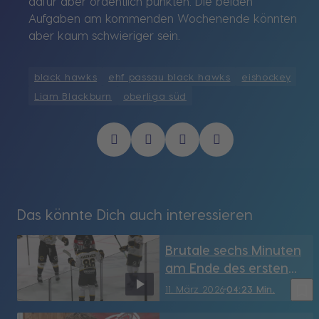
dafür aber ordentlich punkten. Die beiden
Aufgaben am kommenden Wochenende könnten
aber kaum schwieriger sein.
black hawks
ehf passau black hawks
eishockey
Liam Blackburn
oberliga süd
Das könnte Dich auch interessieren
Brutale sechs Minuten
am Ende des ersten
Drittels: Passau Black
bookmark_border
11. März 2026
04:23 Min.
Hawks verlieren auch