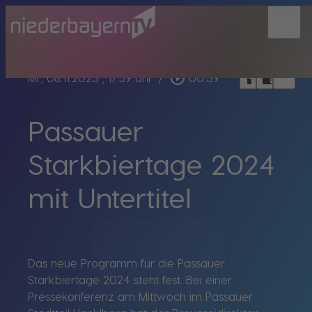
menu
bookmark_border
play_circle_outline
headphones
chrome_reader_mode
Mi., 08.11.2023
, 17:59 Uhr
/
00:39
Passauer
Starkbiertage 2024
mit Untertitel
Das neue Programm für die Passauer
Starkbiertage 2024 steht fest. Bei einer
Pressekonferenz am Mittwoch im Passauer