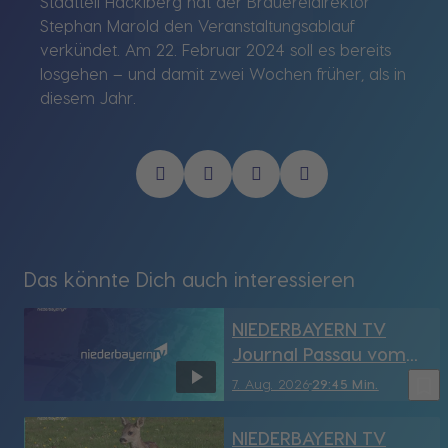
Stadtteil Hacklberg hat der Brauereidirektor
Stephan Marold den Veranstaltungsablauf
verkündet. Am 22. Februar 2024 soll es bereits
losgehen – und damit zwei Wochen früher, als in
diesem Jahr.
Das könnte Dich auch interessieren
NIEDERBAYERN TV
Journal Passau vom
7.08.2026
bookmark_border
7. Aug. 2026
29:45 Min.
NIEDERBAYERN TV