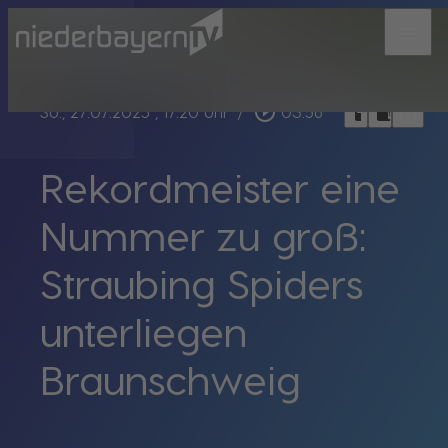
menu
bookmark_border
play_circle_outline
headphones
chrome_reader_mode
So., 27.07.2025
, 17:20 Uhr
/
03:56
Rekordmeister eine
Nummer zu groß:
Straubing Spiders
unterliegen
Braunschweig