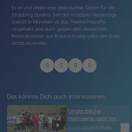
Es ist und bleibt eine gebrauchte Saison für die
Straubing Spiders. Seit der knappen Niederlage
zuletzt in München ist das Thema Playoffs
abgehakt und auch gegen den deutschen
Rekordmeister aus Braunschweig gab’s am Ende
nichts zu ernten.
Das könnte Dich auch interessieren
Unglaubliche
Heimserie reißt im
Derby: SV Grainet
bookmark_border
5. Aug. 2026
04:09 Min.