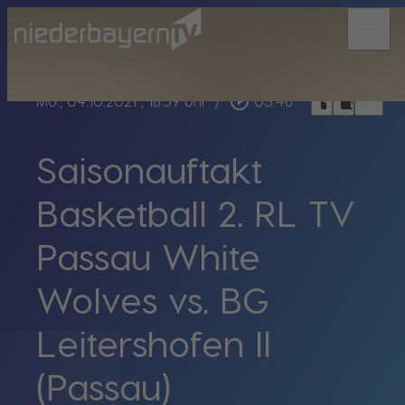
menu
bookmark_border
play_circle_outline
headphones
chrome_reader_mode
Mo., 04.10.2021
, 18:59 Uhr
/
03:46
Saisonauftakt
Basketball 2. RL TV
Passau White
Wolves vs. BG
Leitershofen II
(Passau)