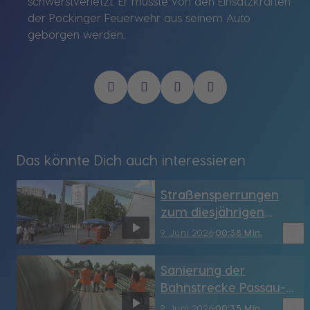
schwerstverletzt. Er musste von den Einsatzkräften
der Pockinger Feuerwehr aus seinem Auto
geborgen werden.
Das könnte Dich auch interessieren
Straßensperrungen
zum diesjährigen
Brückenfest ab Freitag
bookmark_border
9. Juni 2026
00:38 Min.
(Passau)
Sanierung der
Bahnstrecke Passau-
Obertraubling ab
bookmark_border
9. Juni 2026
00:35 Min.