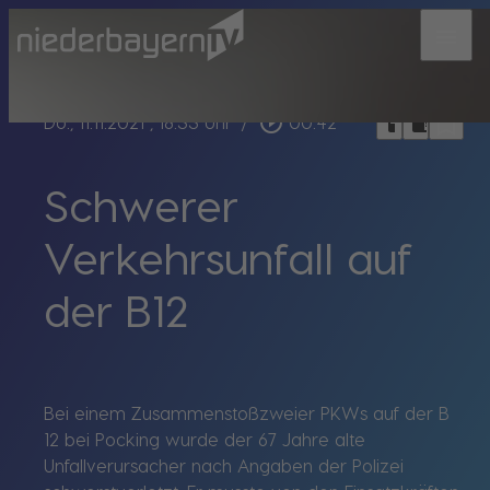
menu
bookmark_border
play_circle_outline
headphones
chrome_reader_mode
Do., 11.11.2021
, 18:33 Uhr
/
00:42
Schwerer
Verkehrsunfall auf
der B12
Bei einem Zusammenstoßzweier PKWs auf der B
12 bei Pocking wurde der 67 Jahre alte
Unfallverursacher nach Angaben der Polizei