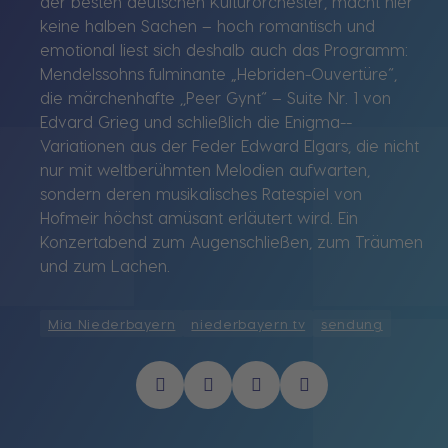
der besten deutschen Kulturorchester, macht hier
keine halben Sachen – hoch romantisch und
emotional liest sich deshalb auch das Programm:
Mendelssohns fulminante „Hebriden-Ouvertüre“,
die märchenhafte ,,Peer Gynt“ – Suite Nr. 1 von
Edvard Grieg und schließlich die Enigma-­
Variationen aus der Feder Edward Elgars, die nicht
nur mit weltberühmten Melodien aufwarten,
sondern deren musikalisches Ratespiel von
Hofmeir höchst amüsant erläutert wird. Ein
Konzertabend zum Augen­schließen, zum Träumen
und zum Lachen.
Mia Niederbayern
niederbayern tv
sendung