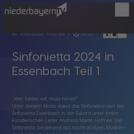
menu
bookmark_border
play_circle_outline
headphones
chrome_reader_mode
Mi., 01.01.2025
, 19:01 Uhr
/
30:01
Sinfonietta 2024 in
Essenbach Teil 1
,,Wer fühlen will, muss hören!“
Unter diesem Motto stand das Sinfoniekonzert der
Sinfonietta Essenbach in der Eskara un­ter ihrem
künstleri­schen Leiter Andreas Martin Hofmeir. Die
Sinfonietta, bestehend aus hochkarätigen Musikern