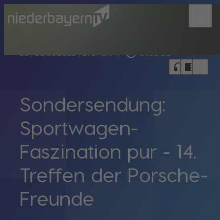
menu
play_circle_outline
So., 03.08.2025
, 21:01 Uhr
/
01:00:00
bookmark_border
headphones
chrome_reader_mode
Sondersendung:
Sportwagen-
Faszination pur - 14.
Treffen der Porsche-
Freunde