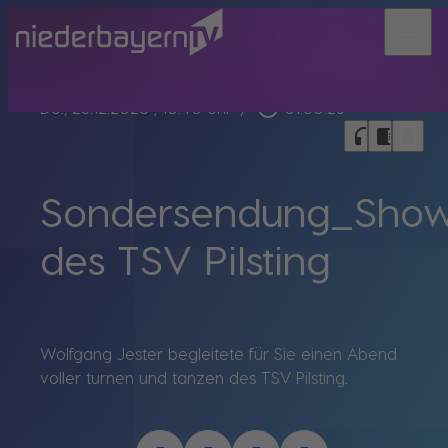
menu
play_circle_outline
Do., 28.12.2023
, 10:40 Uhr
/
01:30:26
bookmark_border
headphones
chrome_reader_mode
Sondersendung_Show
des TSV Pilsting
Wolfgang Jester begleitete für Sie einen Abend
voller turnen und tanzen des TSV Pilsting.