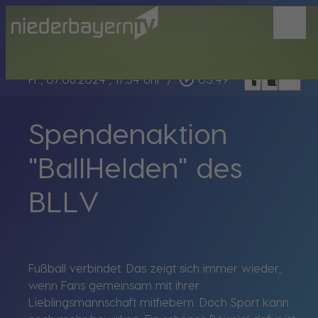
menu
bookmark_border
play_circle_outline
headphones
chrome_reader_mode
Fr., 07.06.2024
, 17:54 Uhr
/
03:49
Spendenaktion
"BallHelden" des
BLLV
Fußball verbindet. Das zeigt sich immer wieder,
wenn Fans gemeinsam mit ihrer
Lieblingsmannschaft mitfiebern. Doch Sport kann