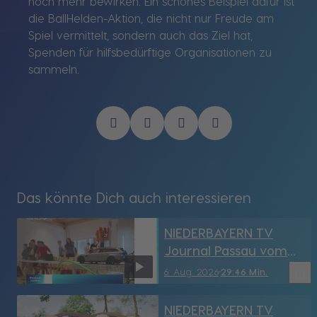
noch mehr bewirken. Ein schönes Beispiel dafür ist
die BallHelden-Aktion, die nicht nur Freude am
Spiel vermittelt, sondern auch das Ziel hat,
Spenden für hilfsbedürftige Organisationen zu
sammeln.
Das könnte Dich auch interessieren
NIEDERBAYERN TV
Journal Passau vom
6.08.2026
bookmark_border
6. Aug. 2026
29:46 Min.
NIEDERBAYERN TV