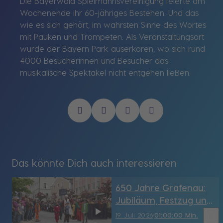
Die Bayerwald Spielmannsvereinigung feierte am
Wochenende ihr 60-jähriges Bestehen. Und das
wie es sich gehört, im wahrsten Sinne des Wortes
mit Pauken und Trompeten. Als Veranstaltungsort
wurde der Bayern Park auserkoren, wo sich rund
4000 Besucherinnen und Besucher das
musikalische Spektakel nicht entgehen ließen.
Das könnte Dich auch interessieren
650 Jahre Grafenau:
Jubiläum, Festzug und
Zukunft
bookmark_border
19. Juli 2026
01:00:00 Min.