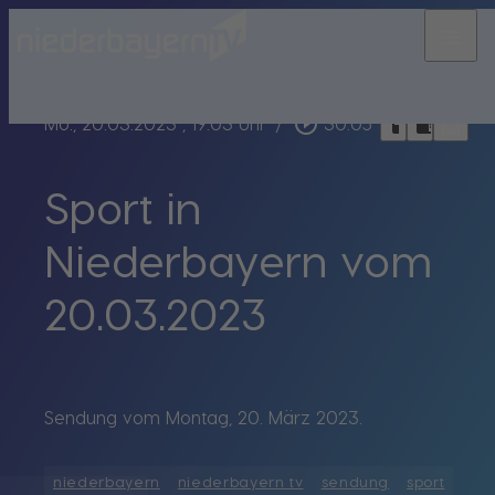
menu
bookmark_border
play_circle_outline
headphones
chrome_reader_mode
Mo., 20.03.2023
, 19:03 Uhr
/
30:05
Sport in
Niederbayern vom
20.03.2023
Sendung vom Montag, 20. März 2023.
niederbayern
niederbayern tv
sendung
sport