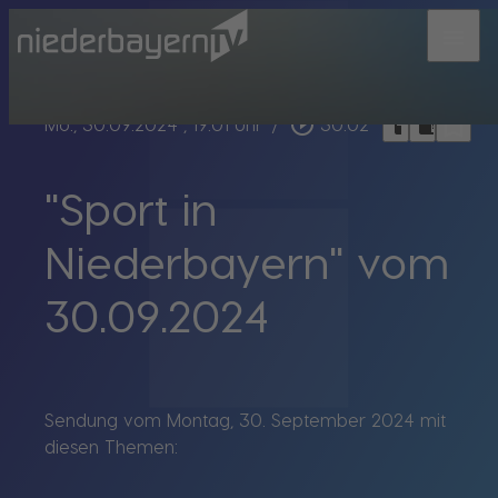
menu
bookmark_border
play_circle_outline
headphones
chrome_reader_mode
Mo., 30.09.2024
, 19:01 Uhr
/
30:02
"Sport in
Niederbayern" vom
30.09.2024
Sendung vom Montag, 30. September 2024 mit
diesen Themen: