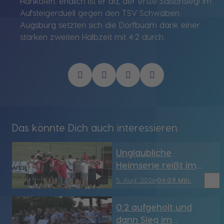
Hankofen: endlich ist er da, der erste Saisonsieg! Im
Aufsteigerduell gegen den TSV Schwaben
Augsburg setzten sich die Dorfbuam dank einer
starken zweiten Halbzeit mit 4:2 durch.
Das könnte Dich auch interessieren
Unglaubliche
Heimserie reißt im
Derby: SV Grainet
bookmark_border
5. Aug. 2026
04:09 Min.
verliert 1:3 gegen den
1. FC Passau
0:2 aufgeholt und
dann Sieg im