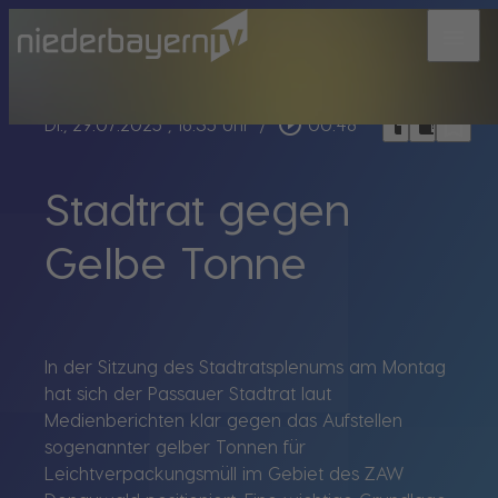
menu
bookmark_border
play_circle_outline
headphones
chrome_reader_mode
Di., 29.07.2025
, 16:35 Uhr
/
00:48
Stadtrat gegen
Gelbe Tonne
In der Sitzung des Stadtratsplenums am Montag
hat sich der Passauer Stadtrat laut
Medienberichten klar gegen das Aufstellen
sogenannter gelber Tonnen für
Leichtverpackungsmüll im Gebiet des ZAW