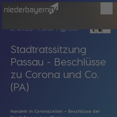
menu
bookmark_border
play_circle_outline
headphones
chrome_reader_mode
Di., 16.11.2021
, 17:58 Uhr
/
03:29
Stadtratssitzung
Passau - Beschlüsse
zu Corona und Co.
(PA)
Handeln in Coronazeiten – Beschlüsse der