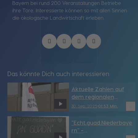
Bayern bei rund 200 Veranstaltungen Betriebe
ihre Tore. Interessierte können so mit allen Sinnen
die ökologische Landwirtschaft erleben.
Das könnte Dich auch interessieren
Aktuelle Zahlen auf
dem regionalen
Arbeitsmarkt
bookmark_border
30. Sep. 2025
01:53 Min.
(September 2025)
"Echt.guad.Niederbaye
rn" -
Hauswirtschaftsschule