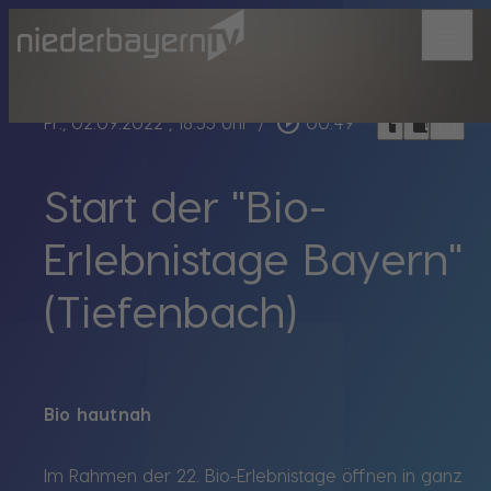
menu
bookmark_border
play_circle_outline
headphones
chrome_reader_mode
Fr., 02.09.2022
, 18:55 Uhr
/
00:49
Start der "Bio-
Erlebnistage Bayern"
(Tiefenbach)
Bio hautnah
Im Rahmen der 22. Bio-Erlebnistage öffnen in ganz