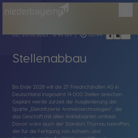
menu
bookmark_border
play_circle_outline
headphones
chrome_reader_mode
Do., 20.02.2025
, 18:48 Uhr
/
00:44
Stellenabbau
Bis Ende 2028 will die ZF Friedrichshafen AG in
Deutschland insgesamt 14.000 Stellen streichen.
Geplant werde zurzeit die Ausgliederung der
Sparte „Elektrifizierte Antriebstechnologien“, die
das Geschäft mit allen Antriebsarten umfasst.
Davon wäre auch der Standort Thyrnau betroffen,
der für die Fertigung von Achsen- und