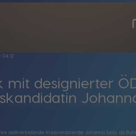
ine
04:12
k mit designierter Ö
skandidatin Johanna
ihre stellvertretende Kreisvorsitzende Johanna Seitz als 