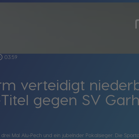
_outline
03:59
m verteidigt nieder
-Titel gegen SV Ga
 drei Mal Alu-Pech und ein jubelnder Pokalsieger. Die Spo