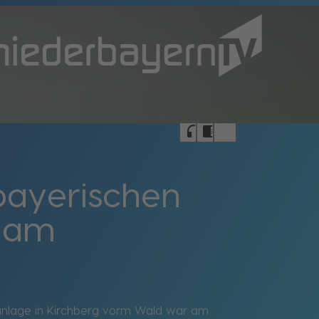
bookmark_border
headphones
chrome_reader_mode
bayerischen
rham
rtanlage in Kirchberg vorm Wald war am