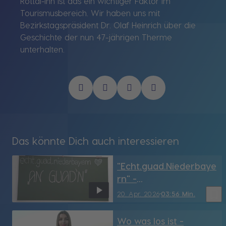
Rottal-Inn ist das ein wichtiger Faktor im
Tourismusbereich. Wir haben uns mit
Bezirkstagspräsident Dr. Olaf Heinrich über die
Geschichte der nun 47-jährigen Therme
unterhalten.
Das könnte Dich auch interessieren
"Echt.guad.Niederbaye
rn" -
Hauswirtschaftsschule
bookmark_border
20. Apr. 2026
03:56 Min.
Passau lädt zum
Abschlussbuffet
Wo was los ist -