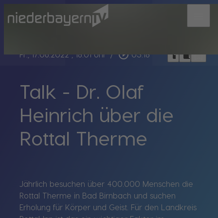
menu
bookmark_border
play_circle_outline
headphones
chrome_reader_mode
Fr., 17.06.2022
, 18:01 Uhr
/
03:18
Talk - Dr. Olaf
Heinrich über die
Rottal Therme
Jährlich besuchen über 400.000 Menschen die
Rottal Therme in Bad Birnbach und suchen
Erholung für Körper und Geist. Für den Landkreis