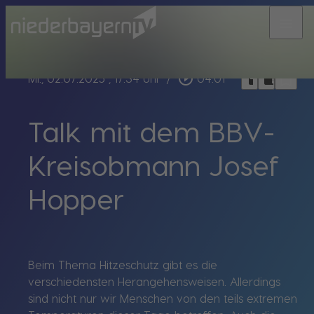
menu
bookmark_border
play_circle_outline
headphones
chrome_reader_mode
Mi., 02.07.2025
, 17:34 Uhr
/
04:01
Talk mit dem BBV-
Kreisobmann Josef
Hopper
Beim Thema Hitzeschutz gibt es die
verschiedensten Herangehensweisen. Allerdings
sind nicht nur wir Menschen von den teils extremen